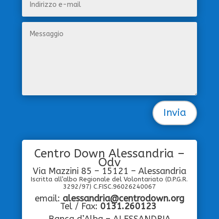
Invia
Centro Down Alessandria –
Odv
Via Mazzini 85 – 15121 – Alessandria
Iscritta all’albo Regionale del Volontariato
(D.P.G.R.
3292/97) C.FISC.96026240067
email:
alessandria@centrodown.org
Tel / Fax:
0131.260123
Banca d’Alba – ALESSANDRIA