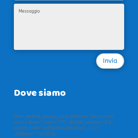
Invia
Dove siamo
[dsm_embed_google_map address=”alessansria
centro down” zoom=”15″ _builder_version=”3.4″
border_radii=”on|5px|5px|5px|5px” _i=”0″
_address=”7.2.0.0″ /]